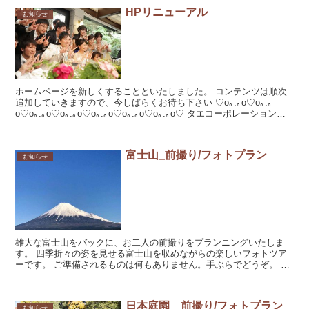
HPリニューアル
お知らせ
ホームベージを新しくすることといたしました。 コンテンツは順次
追加していきますので、今しばらくお待ち下さい ♡o｡.｡o♡o｡.｡
o♡o｡.｡o♡o｡.｡o♡o｡.｡o♡o｡.｡o♡o｡.｡o♡ タエコーポレーション・
ウェディ...
富士山_前撮り/フォトプラン
お知らせ
雄大な富士山をバックに、お二人の前撮りをプランニングいたしま
す。 四季折々の姿を見せる富士山を収めながらの楽しいフォトツア
ーです。 ご準備されるものは何もありません。手ぶらでどうぞ。 都
内...
日本庭園 前撮り/フォトプラン
お知らせ