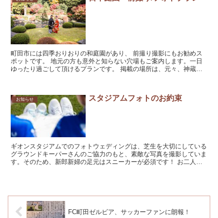
町田市には四季おりおりの和庭園があり、 前撮り撮影にもお勧めス
ポットです。 地元の方も意外と知らない穴場もご案内します。一日
ゆったり過ごして頂けるプランです。 掲載の場所は、元々、神蔵宗
家第二十四代甚左衛門盛清が、1525年（大永...
スタジアムフォトのお約束
お知らせ
ギオンスタジアムでのフォトウェディングは、芝生を大切にしている
グラウンドキーパーさんのご協力のもと、素敵な写真を撮影していま
す。そのため、新郎新婦の足元はスニーカーが必須です！ お二人に
とって大切な日、そしてお二人を...
FC町田ゼルビア、サッカーファンに朗報！