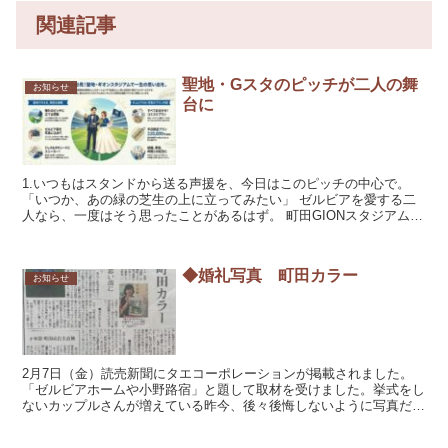
関連記事
聖地・Gスタのピッチが二人の舞
お知らせ
台に
1.いつもはスタンドから送る声援を、今日はこのピッチの中心で。
「いつか、あの緑の芝生の上に立ってみたい」 ゼルビアを愛する二
人なら、一度はそう思ったことがあるはず。 町田GIONスタジアムの
真っ青な空と、鮮やかなグリーンの...
◆婚礼写真 町田カラー
お知らせ
2月7日（金）読売新聞にタエコーポレーションが掲載されました。
「ゼルビアホームや小野路宿」と題して取材を受けました。挙式をし
ないカップルさんが増えている昨今、後々後悔しないように写真だけ
でも残して貰いたい、と読売新聞の記者さんにお話しし、...