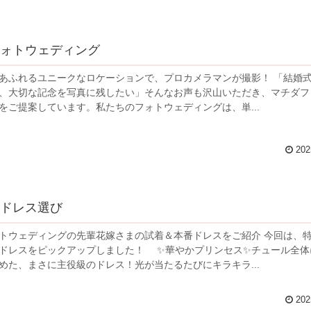
フォトウェディング
ふれるユニークなロケーションで、プロカメラマンが撮影！ 「結婚式は挙げ
、大切な記念を写真に残したい」そんなお声も沢山いただき、マチダフ
をご提案しています。私たちのフォトウェディングは、単...
202
のドレス選び
ウェディングの先輩花嫁さまの試着＆本番ドレスをご紹介 今回は、特に人気
ピックアップしました！ ✨華やかプリンセス✨チュール全体に煌め
めた、まさに主役級のドレス！光が当たるたびにキラキラ...
202