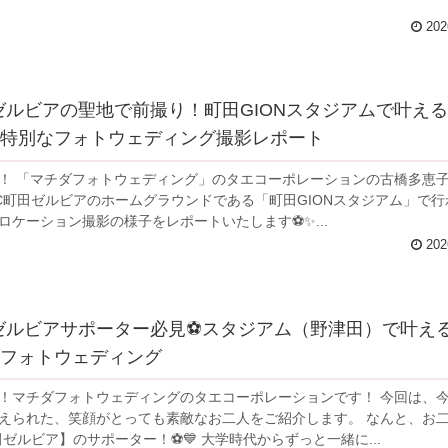
202
ゼルビアの聖地で前撮り！町田GIONスタジアムで叶え
の特別なフォトウェディング撮影レポート
古橋多恵子です。
C町田ゼルビアのホームグラウンドである「町田GIONスタジアム」で行
ロケーション撮影の様子をレポートいたします⚽️✨...
202
ゼルビアサポーター必見⚽️スタジアム（野津田）で叶え
ダフォトウェディング
！マチダフォトウェディングのタエコーポレーションです！ 今回は、
られた、笑顔がとっても素敵なお二人をご紹介します。 なんと、お二人は熱
ゼルビア】のサポーター！⚽️💙 大学時代からずっと一緒に...