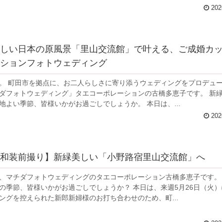
202
美しい日本の原風景「里山交流館」で叶える、ご成婚カ
ーションフォトウェディング
。 町田市を拠点に、お二人らしさに寄り添うウェディングをプロデュ
ダフォトウェディング」タエコーポレーションの古橋多恵子です。 新緑と爽や
かな風が心地よい季節、皆様いかがお過ごしでしょうか。 本日は、...
202
で和装前撮り】新緑美しい「小野路宿里山交流館」へ
、マチダフォトウェディングのタエコーポレーション古橋多恵子です。 過ご
、皆様いかがお過ごしでしょうか？ 本日は、来週5月26日（火）にフォ
ングを控えられた新郎新婦様のお打ち合わせのため、町...