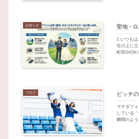
お知らせ
聖地・G
1.いつもはス
生の上に立
町田GIO
ブログ
ピッチ
マチダフォ
している「
瞬間のよう