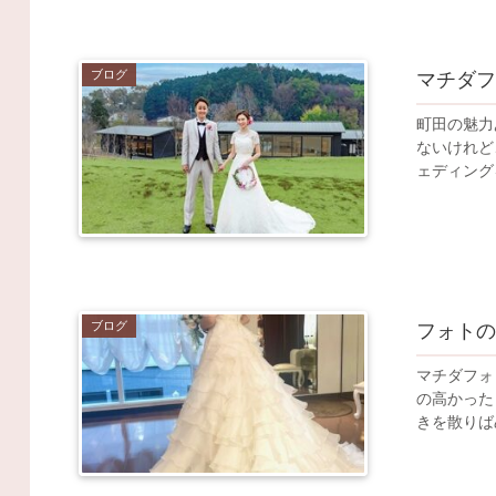
ブログ
マチダ
町田の魅力あ
ないけれど
ェディング
ブログ
フォト
マチダフォト
の高かったドレスを
きを散りば