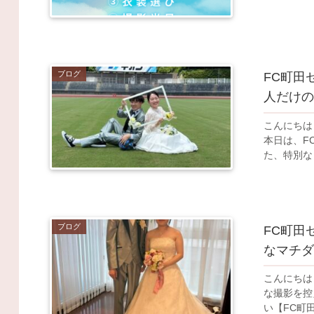
ブログ
FC町田
人だけ
こんにちは！ 「マチダフォトウェディング」のタエコーポレーションの
本日は、F
た、特別な
ブログ
FC町田
なマチ
こんにちは
な撮影を控え
い【FC町田