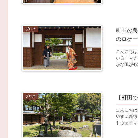
ブログ
町田の
のロケ
こんにちは
いる「マチ
ブログ
【町田
こんにちは
やすい新緑の季節
トウェディ