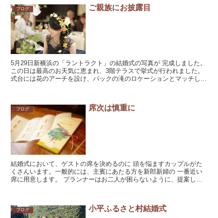
ご親族にお披露目
ブログ
5月29日新横浜の「ラントラクト」の結婚式の写真が 完成しました。
この日は最高のお天気に恵まれ、3階テラスで挙式が行われました。
式台には花のアーチを設け、バックの滝のロケーションとマッチして
素敵。 両家の...
席次は慎重に
ブログ
結婚式において、ゲストの席を決めるのに 頭を悩ますカップルがた
くさんいます。一般的には、主賓にあたる方を新郎新婦の 一番近い
席に用意します。 プランナーはお二人が困らないように、提案しま
す。 ご親族も、ご両親の兄弟姉妹の目上...
小平ふるさと村結婚式
ブログ