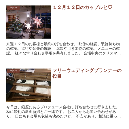
１２月１２日のカップルと♡
ブログ
来週１２日のお客様と最終の打ち合わせ。 映像の確認、装飾持ち物
の確認、進行や音楽の確認、 席次や引き出物の確認、メニューの確
認。 様々なすり合わせ事項を共有しました。 会場中央のクリスマス
ツリーの下には ギフトボックスを積み上...
フリーウェディングプランナーの
ブログ
役目
今日は、銀座にあるプロデュース会社に 打ち合わせに行きました。
秋に婚礼の新郎新婦とご一緒です。 お二人からお問い合わせがあ
り、 日にちも会場も衣装も決めたけど、 不安があり、相談に乗って
頂けないですか、 とご連絡が...